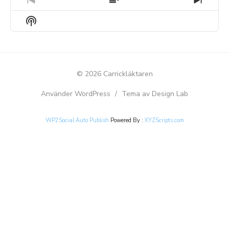
PREVIOUS
SHOW
NEXT
EPISODE
EPISODES
EPIS
Show
LIST
Podcast
Information
© 2026 Carrickläktaren
Använder WordPress
/
Tema av Design Lab
WP2Social Auto Publish
Powered By :
XYZScripts.com