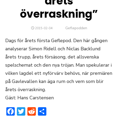
årets
överraskning”
Författare
Geflepodden
PUBLICERAT
2015-02-04
DEN
Dags för årets första Geflepod. Den här gången
analyserar Simon Ridell och Niclas Backlund
årets trupp, årets försäsong, det allsvenska
spelschemat och den nya tröjan. Man spekulerar i
vilken lagdel ett nyförvärv behövs, när premiären
på Gavlevallen kan äga rum och vem som blir
årets överraskning.
Gäst: Hans Carstensen
Facebook
Twitter
Reddit
Dela