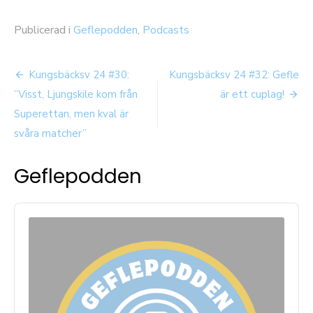
Publicerad i
Geflepodden
,
Podcasts
Inläggsnavigering
Kungsbäcksv 24 #30:
Kungsbäcksv 24 #32: Gefle
”Visst, Ljungskile kom från
är ett cuplag!
Superettan, men kval är
svåra matcher”
Geflepodden
Audio
Player