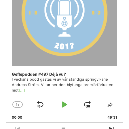
Geflepodden #497 Déjà vu?
I veckans podd gästas vi av vår ständiga springvikarie
Andreas Ström. Vi tar ner den blytunga premiärförlusten
mot
[...]
1
X
SKIP
PLAY
JUMP
CHANGE
SHAR
PLAYBACK
THIS
BACKWARD
PAUSE
FORWARD
00:00
RATE
49:31
EPISO