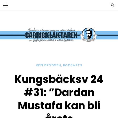
Hoppa
till
innehåll
y
Carrickläkta
OFFICIELL
SUPPORTERKLUBB TILL
GEFLE IF
GEFLEPODDEN
,
PODCASTS
Kungsbäcksv 24
y
#31: ”Dardan
Mustafa kan bli