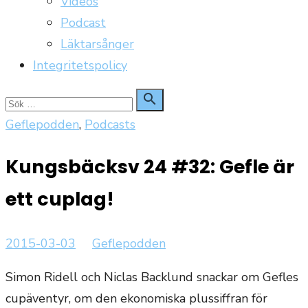
Videos
Podcast
Läktarsånger
Integritetspolicy
Sök

Sök
för:
Geflepodden
,
Podcasts
Kungsbäcksv 24 #32: Gefle är
ett cuplag!
Publicerat
Författare
2015-03-03
Geflepodden
den
Simon Ridell och Niclas Backlund snackar om Gefles
cupäventyr, om den ekonomiska plussiffran för