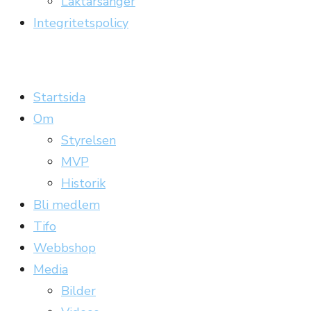
Läktarsånger
Integritetspolicy
Carrickläktaren
Officiell supporterklubb till Gefle IF
Startsida
Om
Styrelsen
MVP
Historik
Bli medlem
Tifo
Webbshop
Media
Bilder