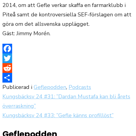
2014, om att Gefle verkar skaffa en farmarklubb i
Piteå samt de kontroversiella SEF-förslagen om att
göra om det allsvenska upplägget.
Gäst: Jimmy Morén.
Facebook
Twitter
Reddit
Publicerad i
Geflepodden
,
Podcasts
Dela
Kungsbäcksv 24 #31: ”Dardan Mustafa kan bli årets
Inläggsnavigering
överraskning”
Kungsbäcksv 24 #33: ”Gefle känns profillöst”
Geflepodden