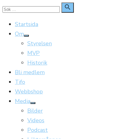
Hoppa
Sök

Sök
till
för:
Startsida
innehåll
Om
Visa
Styrelsen
undermeny
MVP
Historik
Bli medlem
Tifo
Webbshop
Media
Visa
Bilder
undermeny
Videos
Podcast