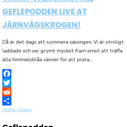
GEFLEPODDEN LIVE AT
JÄRNVÄGSKROGEN!
Då är det dags att summera säsongen. Vi är otroligt
laddade och ser grymt mycket fram emot att träffa
alla himmelsblåa vänner för att prata…
Facebook
Twitter
Reddit
Äldre inlägg
Inläggsnavigering
Dela