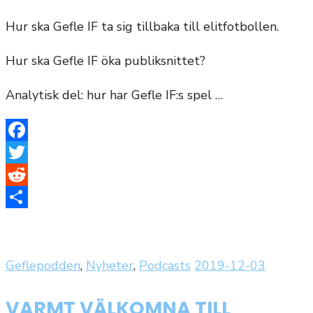
Hur ska Gefle IF ta sig tillbaka till elitfotbollen.
Hur ska Gefle IF öka publiksnittet?
Analytisk del: hur har Gefle IF:s spel …
Facebook
Twitter
Reddit
Dela
Publicerat
Geflepodden
,
Nyheter
,
Podcasts
2019-12-03
den
VARMT VÄLKOMNA TILL