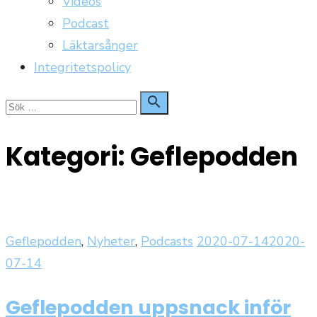
Videos
Podcast
Läktarsånger
Integritetspolicy
Sök

Sök
för:
Kategori:
Geflepodden
Publicerat
Geflepodden
,
Nyheter
,
Podcasts
2020-07-14
2020-
den
07-14
Geflepodden uppsnack inför