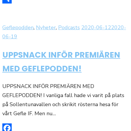
Dela
Publicerat
Geflepodden
,
Nyheter
,
Podcasts
2020-06-12
2020-
den
06-19
UPPSNACK INFÖR PREMIÄREN
MED GEFLEPODDEN!
UPPSNACK INFÖR PREMIÄREN MED
GEFLEPODDEN! I vanliga fall hade vi varit på plats
på Sollentunavallen och skrikit rösterna hesa för
vårt Gefle IF. Men nu…