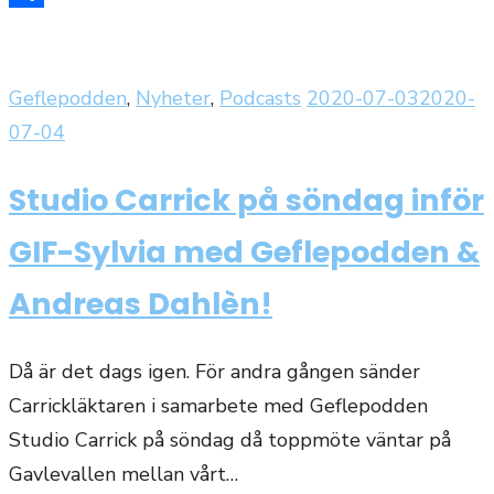
Dela
Publicerat
Geflepodden
,
Nyheter
,
Podcasts
2020-07-03
2020-
den
07-04
Studio Carrick på söndag inför
GIF-Sylvia med Geflepodden &
Andreas Dahlèn!
Då är det dags igen. För andra gången sänder
Carrickläktaren i samarbete med Geflepodden
Studio Carrick på söndag då toppmöte väntar på
Gavlevallen mellan vårt…