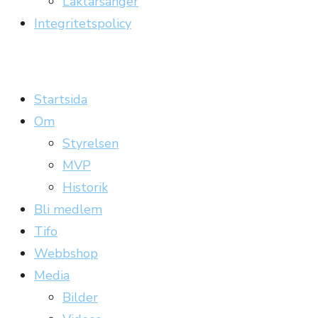
Läktarsånger
Integritetspolicy
Carrickläktaren
Officiell supporterklubb till Gefle IF
Startsida
Om
Styrelsen
MVP
Historik
Bli medlem
Tifo
Webbshop
Media
Bilder