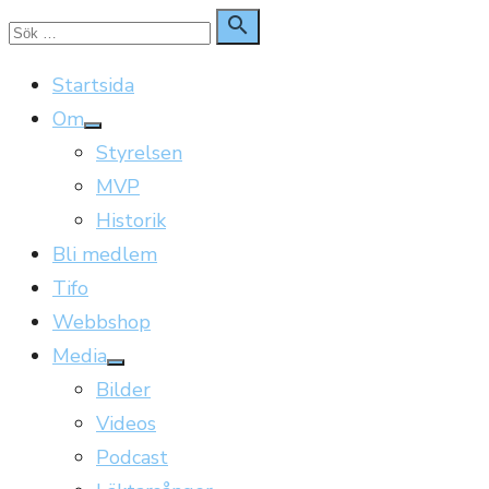
Hoppa
Sök

Sök
till
för:
Startsida
innehåll
Om
Visa
Styrelsen
undermeny
MVP
Historik
Bli medlem
Tifo
Webbshop
Media
Visa
Bilder
undermeny
Videos
Podcast