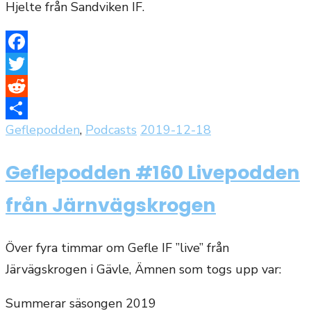
Hjelte från Sandviken IF.
Facebook
Twitter
Reddit
Publicerat
Geflepodden
,
Podcasts
2019-12-18
Dela
den
Geflepodden #160 Livepodden
från Järnvägskrogen
Över fyra timmar om Gefle IF ”live” från
Järvägskrogen i Gävle, Ämnen som togs upp var:
Summerar säsongen 2019