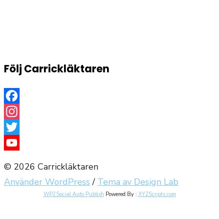
Följ Carrickläktaren
Facebook
Instagram
Twitter
YouTube
© 2026 Carrickläktaren
Channel
Använder WordPress
/
Tema av Design Lab
WP2Social Auto Publish
Powered By :
XYZScripts.com