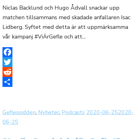
Niclas Backlund och Hugo Ådvall snackar upp
matchen tillsammans med skadade anfallaren Isac
Lidberg. Syftet med detta är att uppmärksamma
vår kampanj #ViÄrGefle och att…
Facebook
Twitter
Reddit
Dela
Publicerat
Geflepodden
,
Nyheter
,
Podcasts
2020-06-25
2020-
den
06-25