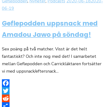
Publicerat
Geflepodden
,
Nyheter
,
Podcasts
2020-06-18
2020-
den
06-19
Geflepodden uppsnack med
Amadou Jawo på söndag!
Sex poäng på två matcher. Visst är det helt
fantastiskt? Och inte nog med det! I samarbetet
mellan Geflepodden och Carrickläktaren fortsätter
vi med uppsnack/eftersnack…
Facebook
Twitter
Reddit