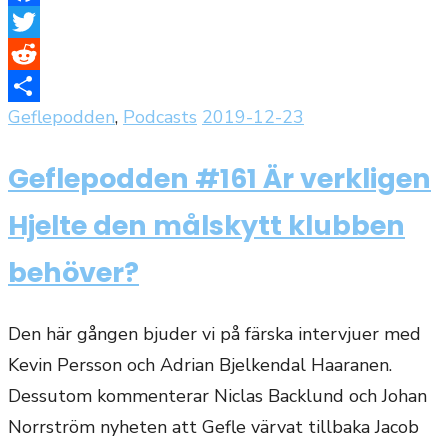
Facebook
Twitter
Reddit
Publicerat
Geflepodden
,
Podcasts
2019-12-23
Dela
den
Geflepodden #161 Är verkligen
Hjelte den målskytt klubben
behöver?
Den här gången bjuder vi på färska intervjuer med
Kevin Persson och Adrian Bjelkendal Haaranen.
Dessutom kommenterar Niclas Backlund och Johan
Norrström nyheten att Gefle värvat tillbaka Jacob