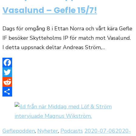
Vasalund – Gefle 15/7!
Dags för omgång 8 i Ettan Norra och vårt kära Gefle
IF besöker Skytteholms IP för match mot Vasalund.
I detta uppsnack deltar Andreas Ström,…
Facebook
Twitter
Reddit
Dela
Publicerat
Geflepodden
,
Nyheter
,
Podcasts
2020-07-06
2020-