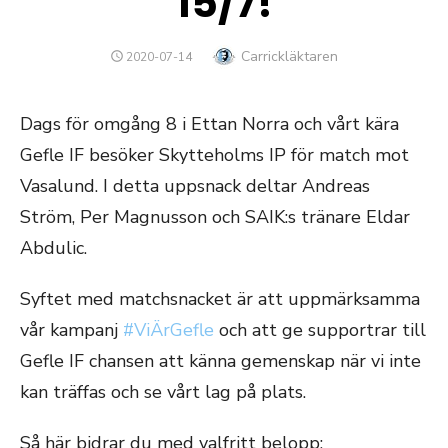
15/7!
Författare
Carrickläktaren
PUBLICERAT
2020-07-14
DEN
Dags för omgång 8 i Ettan Norra och vårt kära
Gefle IF besöker Skytteholms IP för match mot
Vasalund. I detta uppsnack deltar Andreas
Ström, Per Magnusson och SAIK:s tränare Eldar
Abdulic.
Syftet med matchsnacket är att uppmärksamma
vår kampanj
#ViÄrGefle
och att ge supportrar till
Gefle IF chansen att känna gemenskap när vi inte
kan träffas och se vårt lag på plats.
Så här bidrar du med valfritt belopp: