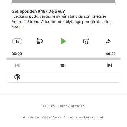
Geflepodden #497 Déjà vu?
I veckans podd gästas vi av vår ständiga springvikarie
Andreas Ström. Vi tar ner den blytunga premiärförlusten
mot
[...]
1
X
SKIP
PLAY
JUMP
CHANGE
SHAR
PLAYBACK
THIS
BACKWARD
PAUSE
FORWARD
00:00
RATE
49:31
EPISO
PREVIOUS
SHOW
NEXT
EPISODE
EPISODES
EPIS
Show
LIST
Podcast
Information
© 2026 Carrickläktaren
Använder WordPress
/
Tema av Design Lab