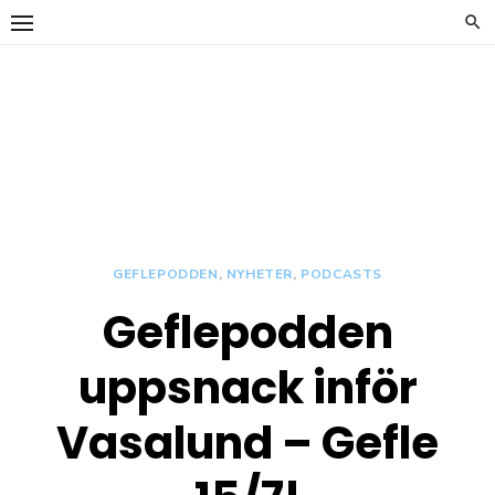
Hoppa
till
innehåll
y
Carrickläkta
OFFICIELL
SUPPORTERKLUBB TILL
GEFLE IF
GEFLEPODDEN
,
NYHETER
,
PODCASTS
Geflepodden
y
uppsnack inför
Vasalund – Gefle