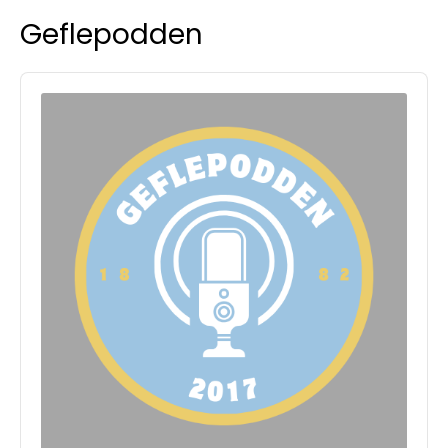
Geflepodden
Audio
Player