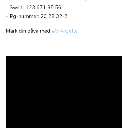
– Swish: 123 671 35 56
– Pg-nummer: 20 28 32-2
Märk din gåva med
#ViÄrGefle
.