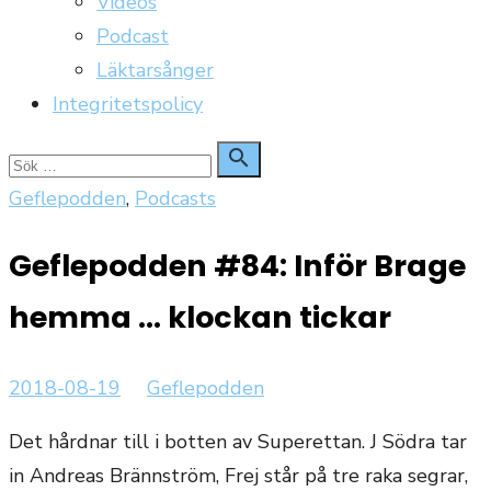
Videos
Podcast
Läktarsånger
Integritetspolicy
Sök

Sök
för:
Geflepodden
,
Podcasts
Geflepodden #84: Inför Brage
hemma … klockan tickar
Publicerat
Författare
2018-08-19
Geflepodden
den
Det hårdnar till i botten av Superettan. J Södra tar
in Andreas Brännström, Frej står på tre raka segrar,