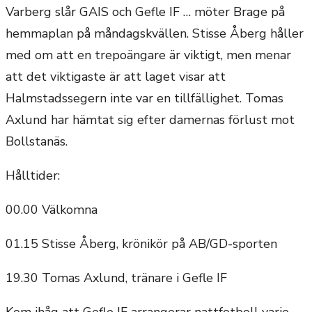
Varberg slår GAIS och Gefle IF … möter Brage på
hemmaplan på måndagskvällen. Stisse Åberg håller
med om att en trepoängare är viktigt, men menar
att det viktigaste är att laget visar att
Halmstadssegern inte var en tillfällighet. Tomas
Axlund har hämtat sig efter damernas förlust mot
Bollstanäs.
Hålltider:
00.00 Välkomna
01.15 Stisse Åberg, krönikör på AB/GD-sporten
19.30 Tomas Axlund, tränare i Gefle IF
Kom ihåg att Gefle IF arrangerar nattfotboll varje