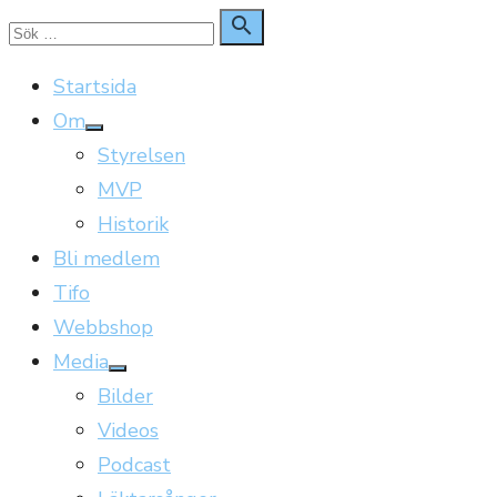
Hoppa
Sök

Sök
till
för:
Startsida
innehåll
Om
Visa
Styrelsen
undermeny
MVP
Historik
Bli medlem
Tifo
Webbshop
Media
Visa
Bilder
undermeny
Videos
Podcast