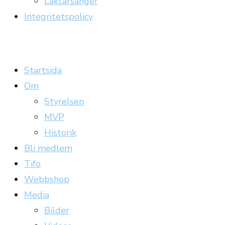
Läktarsånger
Integritetspolicy
Carrickläktaren
Officiell supporterklubb till Gefle IF
Startsida
Om
Styrelsen
MVP
Historik
Bli medlem
Tifo
Webbshop
Media
Bilder