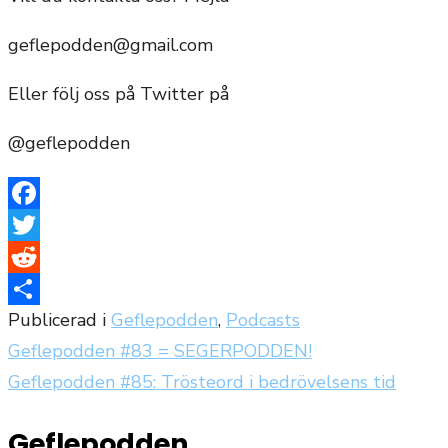
geflepodden@gmail.com
Eller följ oss på Twitter på
@geflepodden
Facebook
Twitter
Reddit
Publicerad i
Geflepodden
,
Podcasts
Dela
Geflepodden #83 = SEGERPODDEN!
Inläggsnavigering
Geflepodden #85: Trösteord i bedrövelsens tid
Geflepodden