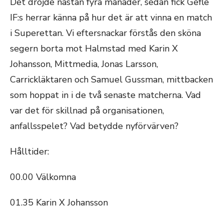
Det dröjde nästan fyra månader, sedan fick Gefle
IF:s herrar känna på hur det är att vinna en match
i Superettan. Vi eftersnackar förstås den sköna
segern borta mot Halmstad med Karin X
Johansson, Mittmedia, Jonas Larsson,
Carrickläktaren och Samuel Gussman, mittbacken
som hoppat in i de två senaste matcherna. Vad
var det för skillnad på organisationen,
anfallsspelet? Vad betydde nyförvärven?
Hålltider:
00.00 Välkomna
01.35 Karin X Johansson