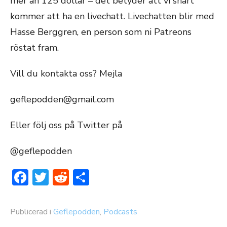
mer än 125 dollar – det betyder att vi snart
kommer att ha en livechatt. Livechatten blir med
Hasse Berggren, en person som ni Patreons
röstat fram.
Vill du kontakta oss? Mejla
geflepodden@gmail.com
Eller följ oss på Twitter på
@geflepodden
Facebook
Twitter
Reddit
Dela
Publicerad i
Geflepodden
,
Podcasts