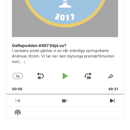
Geflepodden #497 Déjà vu?
I veckans podd gästas vi av vår ständiga springvikarie
Andreas Ström. Vi tar ner den blytunga premiärförlusten
mot
[...]
1
X
SKIP
PLAY
JUMP
CHANGE
SHAR
PLAYBACK
THIS
BACKWARD
PAUSE
FORWARD
00:00
RATE
49:31
EPISO
PREVIOUS
SHOW
NEXT
EPISODE
EPISODES
EPIS
Show
LIST
Podcast
Information