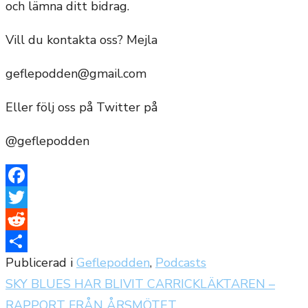
och lämna ditt bidrag.
Vill du kontakta oss? Mejla
geflepodden@gmail.com
Eller följ oss på Twitter på
@geflepodden
Facebook
Twitter
Reddit
Publicerad i
Geflepodden
,
Podcasts
Dela
SKY BLUES HAR BLIVIT CARRICKLÄKTAREN –
Inläggsnavigering
RAPPORT FRÅN ÅRSMÖTET