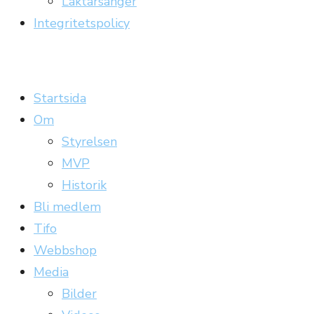
Läktarsånger
Integritetspolicy
Carrickläktaren
Officiell supporterklubb till Gefle IF
Startsida
Om
Styrelsen
MVP
Historik
Bli medlem
Tifo
Webbshop
Media
Bilder