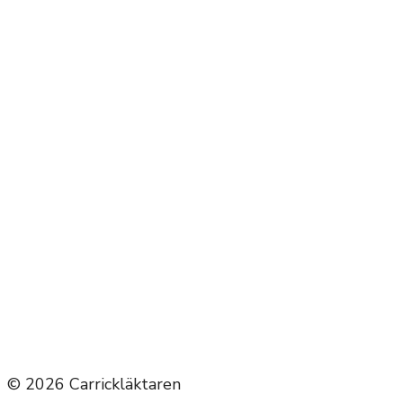
Next Episode
Show Podcast Information
© 2026 Carrickläktaren