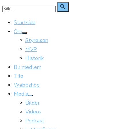
Hoppa
Sök

Sök
till
för:
Startsida
innehåll
Om
Visa
Styrelsen
undermeny
MVP
Historik
Bli medlem
Tifo
Webbshop
Media
Visa
Bilder
undermeny
Videos
Podcast