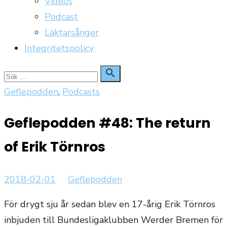
Videos
Podcast
Läktarsånger
Integritetspolicy
Sök

Sök
för:
Geflepodden
,
Podcasts
Geflepodden #48: The return
of Erik Törnros
Publicerat
Författare
2018-02-01
Geflepodden
den
För drygt sju år sedan blev en 17-årig Erik Törnros
inbjuden till Bundesligaklubben Werder Bremen för