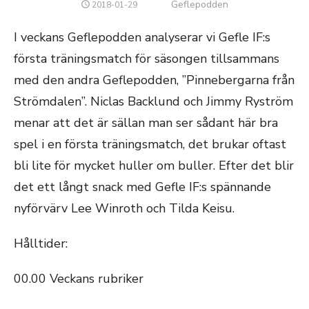
Författare
Geflepodden
PUBLICERAT
2018-01-29
DEN
I veckans Geflepodden analyserar vi Gefle IF:s
första träningsmatch för säsongen tillsammans
med den andra Geflepodden, ”Pinnebergarna från
Strömdalen”. Niclas Backlund och Jimmy Ryström
menar att det är sällan man ser sådant här bra
spel i en första träningsmatch, det brukar oftast
bli lite för mycket huller om buller. Efter det blir
det ett långt snack med Gefle IF:s spännande
nyförvärv Lee Winroth och Tilda Keisu.
Hålltider:
00.00 Veckans rubriker