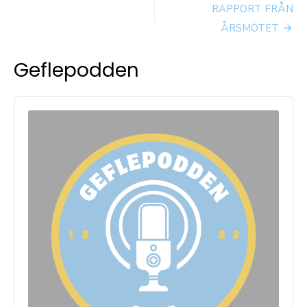
RAPPORT FRÅN
ÅRSMÖTET
Geflepodden
Audio
Player