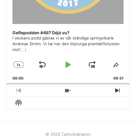
Geflepodden #497 Déjà vu?
I veckans podd gästas vi av vår ständiga springvikarie
Andreas Ström. Vi tar ner den blytunga premiärförlusten
mot
[...]
1
X
SKIP
PLAY
JUMP
CHANGE
SHAR
PLAYBACK
THIS
BACKWARD
PAUSE
FORWARD
00:00
RATE
49:31
EPISO
PREVIOUS
SHOW
NEXT
EPISODE
EPISODES
EPIS
Show
LIST
Podcast
Information
© 2026 Carrickläktaren