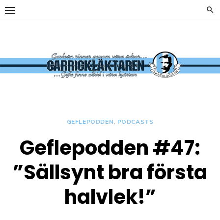
Hoppa
till
innehåll
y
Carrickläkta
OFFICIELL
SUPPORTERKLUBB TILL
GEFLE IF
GEFLEPODDEN
,
PODCASTS
Geflepodden #47:
y
”Sällsynt bra första
halvlek!”