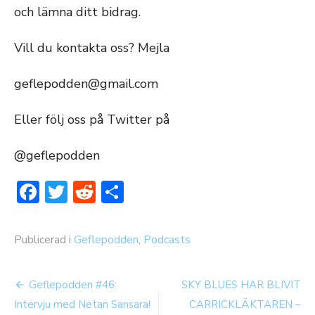
och lämna ditt bidrag.
Vill du kontakta oss? Mejla
geflepodden@gmail.com
Eller följ oss på Twitter på
@geflepodden
Facebook
Twitter
Reddit
Dela
Publicerad i
Geflepodden
,
Podcasts
Inläggsnavigering
Geflepodden #46:
SKY BLUES HAR BLIVIT
Intervju med Netan Sansara!
CARRICKLÄKTAREN –