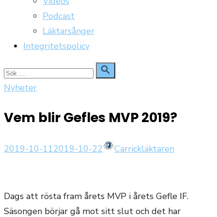
Videos
Podcast
Läktarsånger
Integritetspolicy
Sök

Sök
för:
Nyheter
Vem blir Gefles MVP 2019?
Publicerat
Författare
2019-10-11
2019-10-22
Carrickläktaren
den
Dags att rösta fram årets MVP i årets Gefle IF.
Säsongen börjar gå mot sitt slut och det har