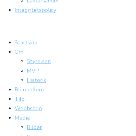
Läktarsånger
Integritetspolicy
Carrickläktaren
Officiell supporterklubb till Gefle IF
Startsida
Om
Styrelsen
MVP
Historik
Bli medlem
Tifo
Webbshop
Media
Bilder