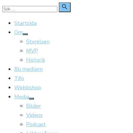
Hoppa
Sök

Sök
till
för:
Startsida
innehåll
Om
Visa
Styrelsen
undermeny
MVP
Historik
Bli medlem
Tifo
Webbshop
Media
Visa
Bilder
undermeny
Videos
Podcast