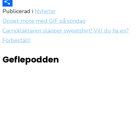
Reddit
Publicerad i
Nyheter
Dela
Öppet möte med GIF på söndag
Inläggsnavigering
Carrickläktaren släpper sweatshirt! Vill du ha en?
Förbeställ!
Geflepodden