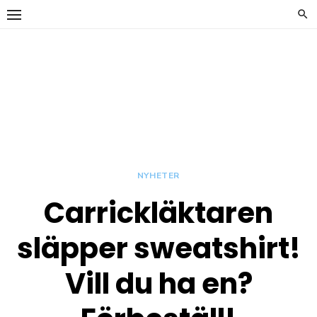
Hoppa
till
innehåll
y
Carrickläkta
OFFICIELL
SUPPORTERKLUBB TILL
GEFLE IF
NYHETER
Carrickläktaren
y
släpper sweatshirt!
Vill du ha en?