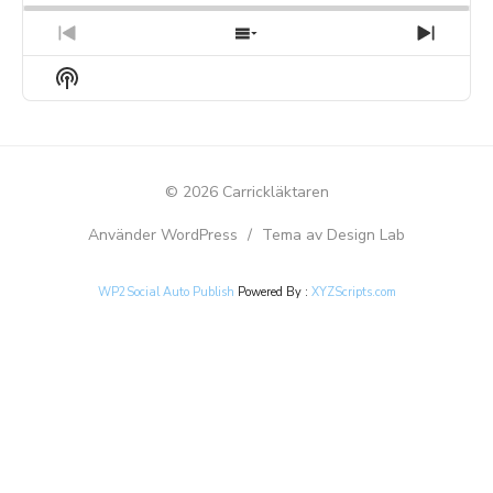
PREVIOUS
SHOW
NEXT
EPISODE
EPISODES
EPIS
Show
LIST
Podcast
Information
© 2026 Carrickläktaren
Använder WordPress
/
Tema av Design Lab
WP2Social Auto Publish
Powered By :
XYZScripts.com