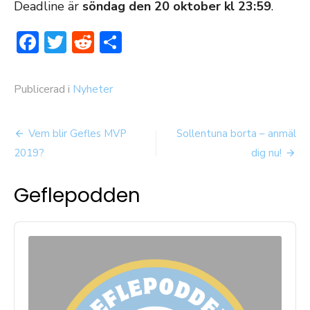
Deadline är
söndag
den 20 oktober kl 23:59
.
Facebook
Twitter
Reddit
Dela
Publicerad i
Nyheter
Inläggsnavigering
Vem blir Gefles MVP
Sollentuna borta – anmäl
2019?
dig nu!
Geflepodden
Audio
Player