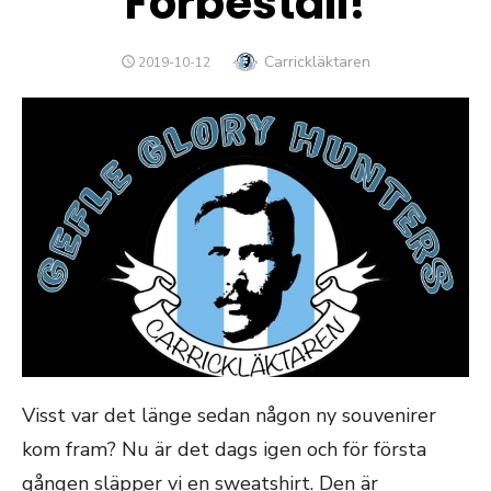
Förbeställ!
Författare
Carrickläktaren
PUBLICERAT
2019-10-12
DEN
Visst var det länge sedan någon ny souvenirer
kom fram? Nu är det dags igen och för första
gången släpper vi en sweatshirt. Den är