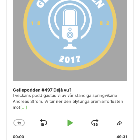
Geflepodden #497 Déjà vu?
I veckans podd gästas vi av vår ständiga springvikarie
Andreas Ström. Vi tar ner den blytunga premiärförlusten
mot
[...]
1
X
SKIP
PLAY
JUMP
CHANGE
SHAR
PLAYBACK
THIS
BACKWARD
PAUSE
FORWARD
00:00
RATE
49:31
EPISO