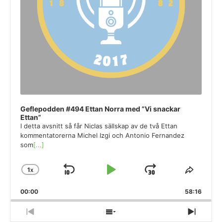
Geflepodden #494 Ettan Norra med ”Vi snackar
Ettan”
I detta avsnitt så får Niclas sällskap av de två Ettan
kommentatorerna Michel Izgi och Antonio Fernandez
som
[...]
1
X
SKIP
PLAY
JUMP
CHANGE
SHAR
PLAYBACK
THIS
BACKWARD
PAUSE
FORWARD
00:00
RATE
58:16
EPISO
PREVIOUS
SHOW
NEXT