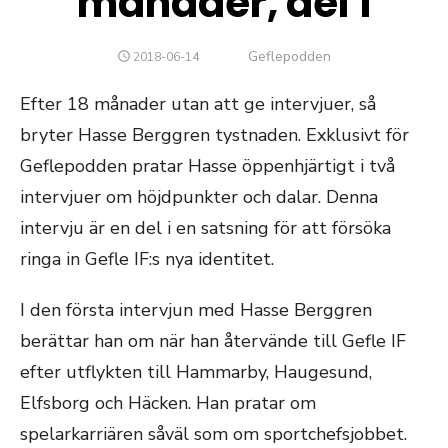
månader, del 1
Författare
Geflepodden
PUBLICERAT
2018-06-14
DEN
Efter 18 månader utan att ge intervjuer, så
bryter Hasse Berggren tystnaden. Exklusivt för
Geflepodden pratar Hasse öppenhjärtigt i två
intervjuer om höjdpunkter och dalar. Denna
intervju är en del i en satsning för att försöka
ringa in Gefle IF:s nya identitet.
I den första intervjun med Hasse Berggren
berättar han om när han återvände till Gefle IF
efter utflykten till Hammarby, Haugesund,
Elfsborg och Häcken. Han pratar om
spelarkarriären såväl som om sportchefsjobbet.