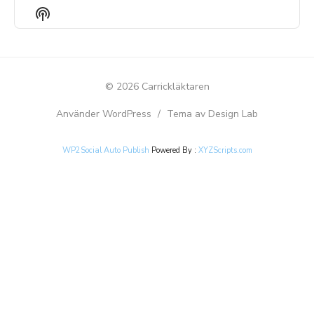
EPISODE
EPISODES
EPIS
Show
LIST
Podcast
Information
© 2026 Carrickläktaren
Använder WordPress
/
Tema av Design Lab
WP2Social Auto Publish
Powered By :
XYZScripts.com