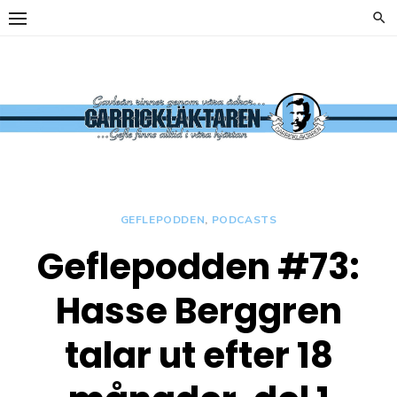
Hoppa
till
innehåll
y
Carrickläkta
OFFICIELL
SUPPORTERKLUBB TILL
GEFLE IF
GEFLEPODDEN
,
PODCASTS
Geflepodden #73:
y
Hasse Berggren
talar ut efter 18