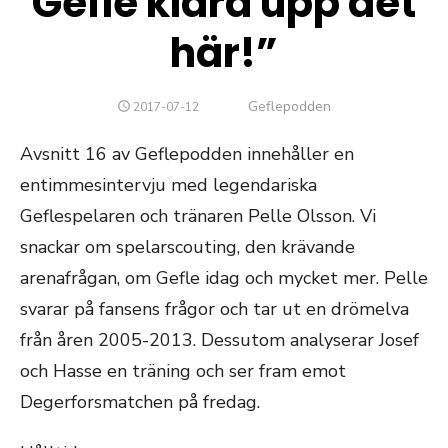
Gefle klara upp det
här!”
Författare
Geflepodden
PUBLICERAT
2017-07-12
DEN
Avsnitt 16 av Geflepodden innehåller en
entimmesintervju med legendariska
Geflespelaren och tränaren Pelle Olsson. Vi
snackar om spelarscouting, den krävande
arenafrågan, om Gefle idag och mycket mer. Pelle
svarar på fansens frågor och tar ut en drömelva
från åren 2005-2013. Dessutom analyserar Josef
och Hasse en träning och ser fram emot
Degerforsmatchen på fredag.