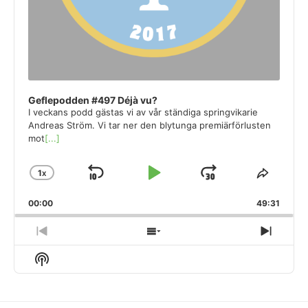
Geflepodden #497 Déjà vu?
I veckans podd gästas vi av vår ständiga springvikarie
Andreas Ström. Vi tar ner den blytunga premiärförlusten
mot
[...]
1
X
SKIP
PLAY
JUMP
CHANGE
SHAR
PLAYBACK
THIS
BACKWARD
PAUSE
FORWARD
00:00
RATE
49:31
EPISO
PREVIOUS
SHOW
NEXT
EPISODE
EPISODES
EPIS
Show
LIST
Podcast
Information