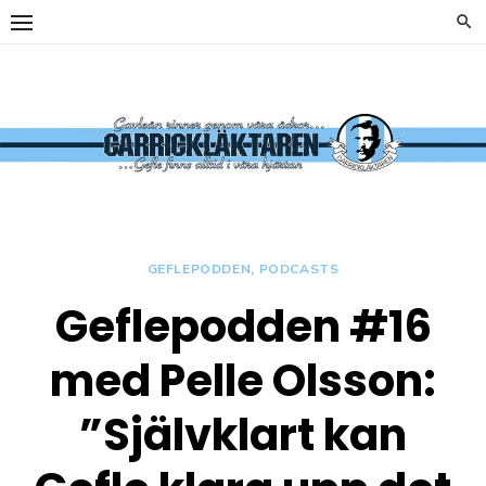
Hoppa
till
innehåll
y
Carrickläkta
OFFICIELL
SUPPORTERKLUBB TILL
GEFLE IF
GEFLEPODDEN
,
PODCASTS
Geflepodden #16
y
med Pelle Olsson:
”Självklart kan