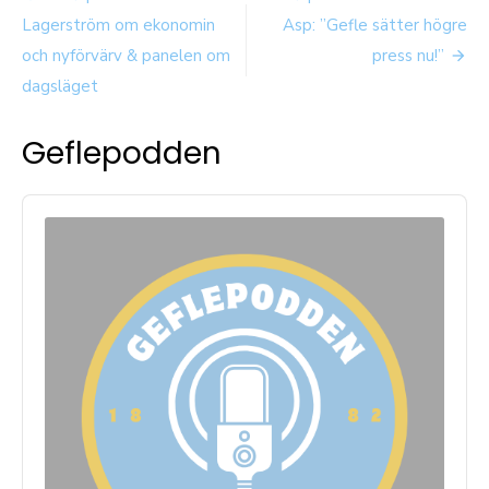
Lagerström om ekonomin
Asp: ”Gefle sätter högre
och nyförvärv & panelen om
press nu!”
dagsläget
Geflepodden
Audio
Player