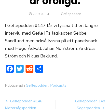
är oroliga.
Författare
Geflepodden
PUBLICERAT
2019-09-04
DEN
I Geflepodden #147 får vi lyssna till en längre
intervju med Gefle IF:s lagkapten Sebbe
Sandlund men också lyssna på ett panelsnack
med Hugo Ådvall, Johan Norrström, Andreas
Ström och Niclas Baklund.
Facebook
Twitter
Reddit
Dela
Publicerad i
Geflepodden
,
Podcasts
Inläggsnavigering
Geflepodden #146
Geflepodden 148
Motorsågspodden
Segerpodden