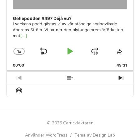
Geflepodden #497 Déjà vu?
I veckans podd gästas vi av vår ständiga springvikarie
Andreas Ström. Vi tar ner den blytunga premiärförlusten
mot
[...]
1
X
SKIP
PLAY
JUMP
CHANGE
SHAR
PLAYBACK
THIS
BACKWARD
PAUSE
FORWARD
00:00
RATE
49:31
EPISO
PREVIOUS
SHOW
NEXT
EPISODE
EPISODES
EPIS
Show
LIST
Podcast
Information
© 2026 Carrickläktaren
Använder WordPress
/
Tema av Design Lab