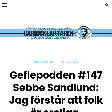
Hoppa
till
innehåll
y
Carrickläkta
OFFICIELL
SUPPORTERKLUBB TILL
GEFLE IF
GEFLEPODDEN
,
PODCASTS
Geflepodden #147
y
Sebbe Sandlund:
Jag förstår att folk