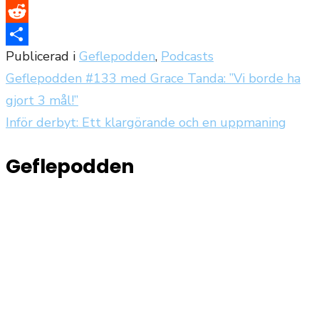
Twitter
Reddit
Publicerad i
Geflepodden
,
Podcasts
Dela
Geflepodden #133 med Grace Tanda: ”Vi borde ha
Inläggsnavigering
gjort 3 mål!”
Inför derbyt: Ett klargörande och en uppmaning
Geflepodden