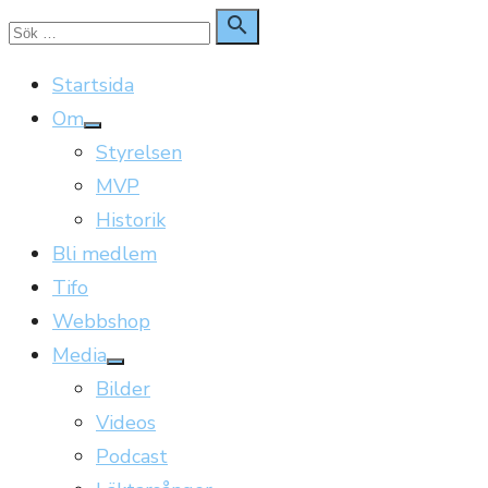
Hoppa
Sök

Sök
till
för:
Startsida
innehåll
Om
Visa
Styrelsen
undermeny
MVP
Historik
Bli medlem
Tifo
Webbshop
Media
Visa
Bilder
undermeny
Videos
Podcast