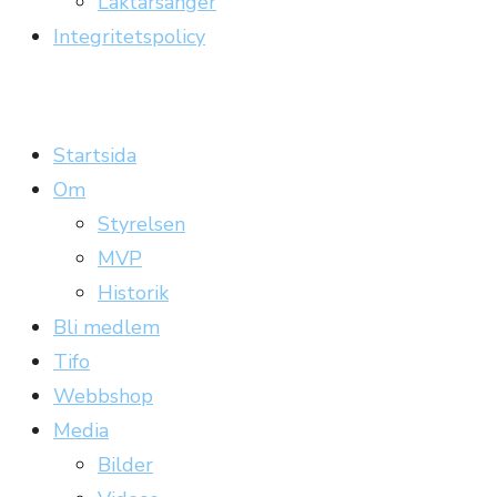
Läktarsånger
Integritetspolicy
Carrickläktaren
Officiell supporterklubb till Gefle IF
Startsida
Om
Styrelsen
MVP
Historik
Bli medlem
Tifo
Webbshop
Media
Bilder