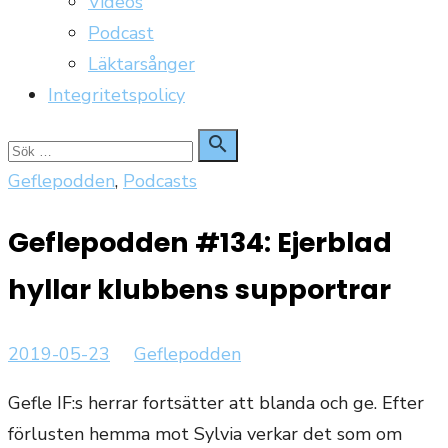
Videos
Podcast
Läktarsånger
Integritetspolicy
Sök

Sök
för:
Geflepodden
,
Podcasts
Geflepodden #134: Ejerblad
hyllar klubbens supportrar
Publicerat
Författare
2019-05-23
Geflepodden
den
Gefle IF:s herrar fortsätter att blanda och ge. Efter
förlusten hemma mot Sylvia verkar det som om