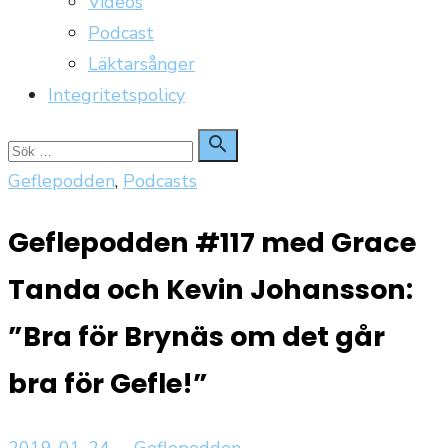
Videos
Podcast
Läktarsånger
Integritetspolicy
Sök

Sök
för:
Geflepodden
,
Podcasts
Geflepodden #117 med Grace
Tanda och Kevin Johansson:
”Bra för Brynäs om det går
bra för Gefle!”
Publicerat
Författare
2019-01-24
Geflepodden