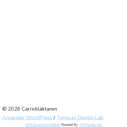
Next Episode
Show Podcast Information
© 2026 Carrickläktaren
Använder WordPress
/
Tema av Design Lab
WP2Social Auto Publish
Powered By :
XYZScripts.com