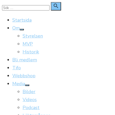
Hoppa
Sök

Sök
till
för:
Startsida
innehåll
Om
Visa
Styrelsen
undermeny
MVP
Historik
Bli medlem
Tifo
Webbshop
Media
Visa
Bilder
undermeny
Videos
Podcast