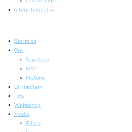
Läktarsånger
Integritetspolicy
Carrickläktaren
Officiell supporterklubb till Gefle IF
Startsida
Om
Styrelsen
MVP
Historik
Bli medlem
Tifo
Webbshop
Media
Bilder