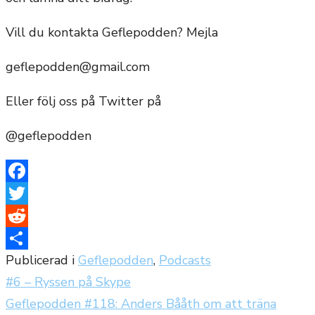
Vill du kontakta Geflepodden? Mejla
geflepodden@gmail.com
Eller följ oss på Twitter på
@geflepodden
Facebook
Twitter
Reddit
Publicerad i
Geflepodden
,
Podcasts
Dela
#6 – Ryssen på Skype
Inläggsnavigering
Geflepodden #118: Anders Bååth om att träna