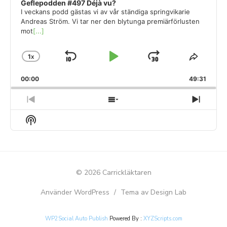
Geflepodden #497 Déjà vu?
I veckans podd gästas vi av vår ständiga springvikarie
Andreas Ström. Vi tar ner den blytunga premiärförlusten
mot
[...]
1
X
SKIP
PLAY
JUMP
CHANGE
SHAR
PLAYBACK
THIS
BACKWARD
PAUSE
FORWARD
00:00
RATE
49:31
EPISO
PREVIOUS
SHOW
NEXT
EPISODE
EPISODES
EPIS
Show
LIST
Podcast
Information
© 2026 Carrickläktaren
Använder WordPress
/
Tema av Design Lab
WP2Social Auto Publish
Powered By :
XYZScripts.com