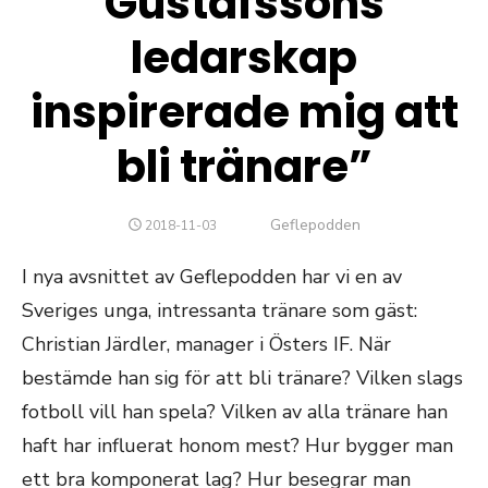
Gustafssons
ledarskap
inspirerade mig att
bli tränare”
Författare
Geflepodden
PUBLICERAT
2018-11-03
DEN
I nya avsnittet av Geflepodden har vi en av
Sveriges unga, intressanta tränare som gäst:
Christian Järdler, manager i Östers IF. När
bestämde han sig för att bli tränare? Vilken slags
fotboll vill han spela? Vilken av alla tränare han
haft har influerat honom mest? Hur bygger man
ett bra komponerat lag? Hur besegrar man