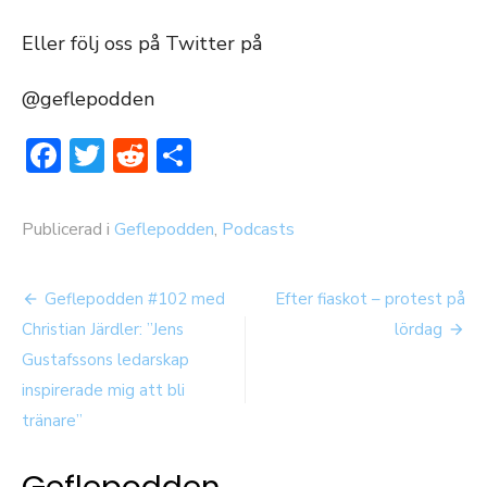
Eller följ oss på Twitter på
@geflepodden
Facebook
Twitter
Reddit
Dela
Publicerad i
Geflepodden
,
Podcasts
Inläggsnavigering
Geflepodden #102 med
Efter fiaskot – protest på
Christian Järdler: ”Jens
lördag
Gustafssons ledarskap
inspirerade mig att bli
tränare”