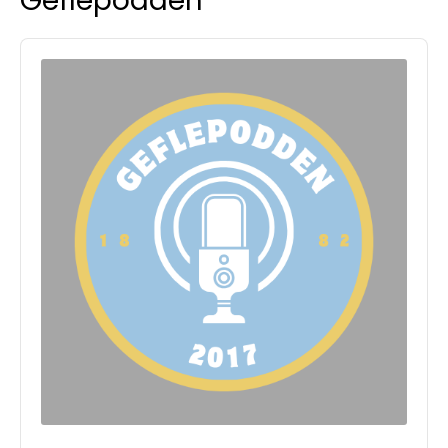
Geflepodden
Audio
Player