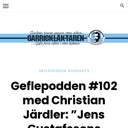
Hoppa
till
innehåll
y
Carrickläkta
OFFICIELL
SUPPORTERKLUBB TILL
GEFLE IF
GEFLEPODDEN
,
PODCASTS
Geflepodden #102
y
med Christian
Järdler: ”Jens