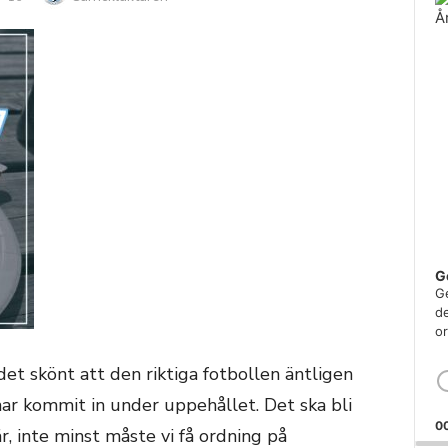
G
Ge
de
or
det skönt att den riktiga fotbollen äntligen
har kommit in under uppehållet. Det ska bli
0
, inte minst måste vi få ordning på