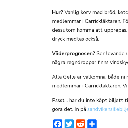
Hur?
Vanlig korv med bröd, ketch
medlemmar i Carrickläktaren. F
dessutom komma att upprepas. 
dryck medtas också.
Väderprognosen?
Ser lovande u
några regndroppar finns vindsky
Alla Gefle är välkomna, både ni
medlemmar i Carrickläktaren. Vi 
Pssst… har du inte köpt biljett t
göra det. In på
sandvikensif.ebilj
Facebook
Twitter
Reddit
Dela