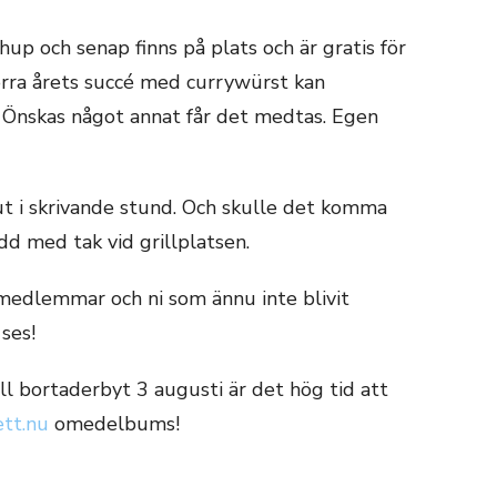
up och senap finns på plats och är gratis för
örra årets succé med currywürst kan
Önskas något annat får det medtas. Egen
t i skrivande stund. Och skulle det komma
dd med tak vid grillplatsen.
 medlemmar och ni som ännu inte blivit
ses!
ill bortaderbyt 3 augusti är det hög tid att
ett.nu
omedelbums!