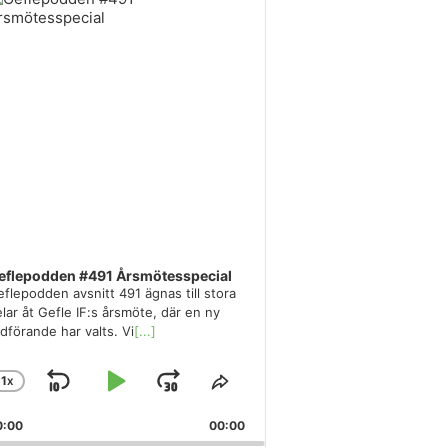
eflepodden #491 Årsmötesspecial
flepodden avsnitt 491 ägnas till stora
lar åt Gefle IF:s årsmöte, där en ny
dförande har valts. Vi
[...]
1
X
SKIP
PLAY
JUMP
CHANGE
SHARE
PLAYBACK
THIS
BACKWARD
PAUSE
FORWARD
0:00
RATE
00:00
EPISODE