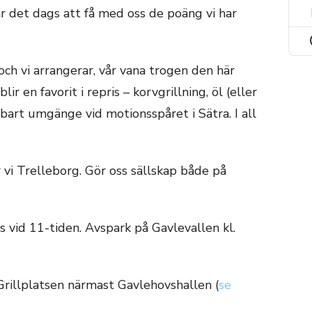
är det dags att få med oss de poäng vi har
ch vi arrangerar, vår vana trogen den här
ir en favorit i repris – korvgrillning, öl (eller
gbart umgänge vid motionsspåret i Sätra. I all
ar vi Trelleborg. Gör oss sällskap både på
s vid 11-tiden. Avspark på Gavlevallen kl.
Grillplatsen närmast Gavlehovshallen (
se