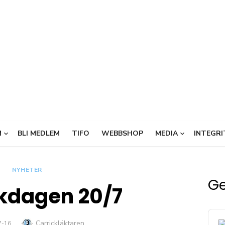
Carrickl
OFFICIELL SUPPORTERKLUBB 
M
BLI MEDLEM
TIFO
WEBBSHOP
MEDIA
INTEGRI
NYHETER
Ge
kdagen 20/7
Audi
Författare
Carrickläktaren
Play
ERAT
7-16