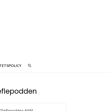
äktaren
TILL GEFLE IF
TETSPOLICY
flepodden
o
er