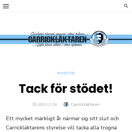
Hoppa
till
innehåll
y
Carrickläkta
OFFICIELL
SUPPORTERKLUBB TILL
GEFLE IF
NYHETER
Tack för stödet!
y
Författare
Carrickläktaren
PUBLICERAT
2020-12-16
DEN
Ett mycket märkligt år närmar sig sitt slut och
Carrickläktarens styrelse vill tacka alla trogna