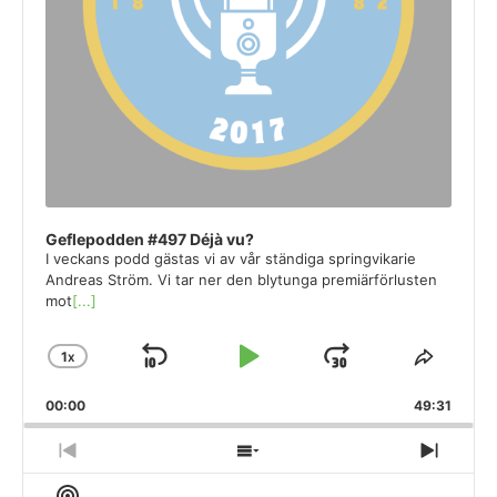
Geflepodden #497 Déjà vu?
I veckans podd gästas vi av vår ständiga springvikarie
Andreas Ström. Vi tar ner den blytunga premiärförlusten
mot
[...]
1
X
SKIP
PLAY
JUMP
CHANGE
SHAR
PLAYBACK
THIS
BACKWARD
PAUSE
FORWARD
00:00
RATE
49:31
EPISO
PREVIOUS
SHOW
NEXT
EPISODE
EPISODES
EPIS
Show