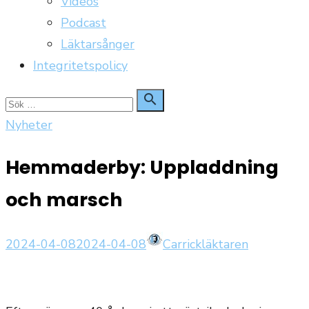
Videos
Podcast
Läktarsånger
Integritetspolicy
Sök

Sök
för:
Nyheter
Hemmaderby: Uppladdning
och marsch
Publicerat
Författare
2024-04-08
2024-04-08
Carrickläktaren
den