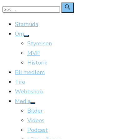
Hoppa
Sök

Sök
till
för:
Startsida
innehåll
Om
Visa
Styrelsen
undermeny
MVP
Historik
Bli medlem
Tifo
Webbshop
Media
Visa
Bilder
undermeny
Videos
Podcast