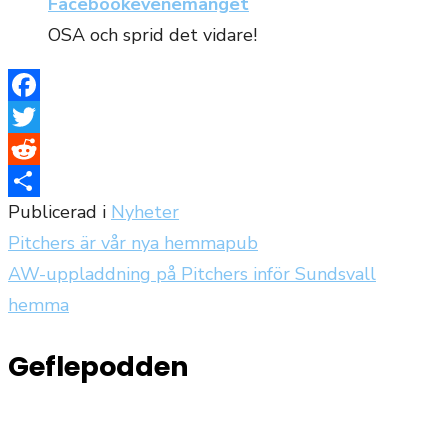
Facebookevenemanget
OSA och sprid det vidare!
Facebook
Twitter
Reddit
Publicerad i
Nyheter
Dela
Pitchers är vår nya hemmapub
Inläggsnavigering
AW-uppladdning på Pitchers inför Sundsvall
hemma
Geflepodden