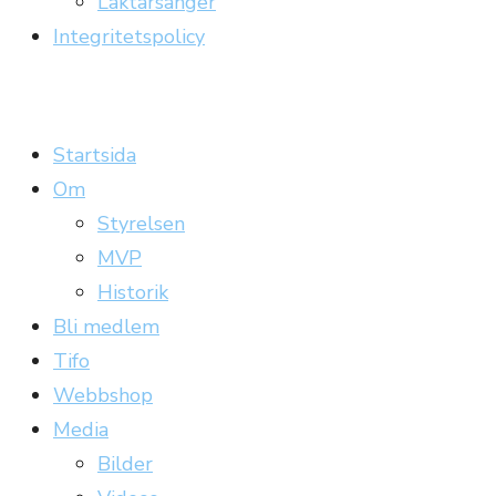
Läktarsånger
Integritetspolicy
Carrickläktaren
Officiell supporterklubb till Gefle IF
Startsida
Om
Styrelsen
MVP
Historik
Bli medlem
Tifo
Webbshop
Media
Bilder