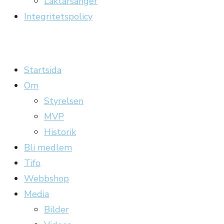
Läktarsånger
Integritetspolicy
Carrickläktaren
Officiell supporterklubb till Gefle IF
Startsida
Om
Styrelsen
MVP
Historik
Bli medlem
Tifo
Webbshop
Media
Bilder