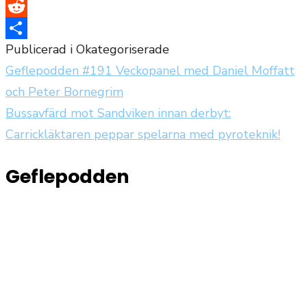
Twitter
Reddit
Publicerad i Okategoriserade
Dela
Geflepodden #191 Veckopanel med Daniel Moffatt
Inläggsnavigering
och Peter Bornegrim
Bussavfärd mot Sandviken innan derbyt:
Carrickläktaren peppar spelarna med pyroteknik!
Geflepodden