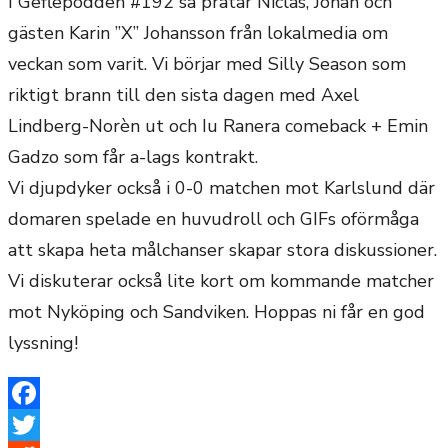
I Geflepodden #192 så pratar Niclas, Johan och
gästen Karin ”X” Johansson från lokalmedia om
veckan som varit. Vi börjar med Silly Season som
riktigt brann till den sista dagen med Axel
Lindberg-Norèn ut och Iu Ranera comeback + Emin
Gadzo som får a-lags kontrakt.
Vi djupdyker också i 0-0 matchen mot Karlslund där
domaren spelade en huvudroll och GIFs oförmåga
att skapa heta målchanser skapar stora diskussioner.
Vi diskuterar också lite kort om kommande matcher
mot Nyköping och Sandviken. Hoppas ni får en god
lyssning!
Facebook