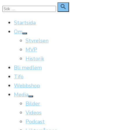
Hoppa
Sök

Sök
till
för:
Startsida
innehåll
Om
Visa
Styrelsen
undermeny
MVP
Historik
Bli medlem
Tifo
Webbshop
Media
Visa
Bilder
undermeny
Videos
Podcast