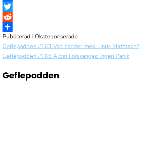
Facebook
Twitter
Reddit
Publicerad i Okategoriserade
Dela
Geflepodden #163 Vad händer med Linus Mattsson?
Inläggsnavigering
Geflepodden #165 Albin Lohikangas: Ingen Panik
Geflepodden