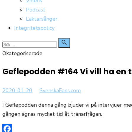
Videos
Podcast
Läktarsånger
Integritetspolicy
Sök

Sök
för:
Okategoriserade
Geflepodden #164 Vi vill ha en 
Publicerat
Författare
2020-01-20
SvenskaFans.com
den
I Geflepodden denna gång bjuder vi på intervjuer med
gången ägnas mycket tid åt tränarfrågan.