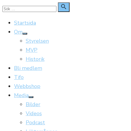
Hoppa
Sök

Sök
till
för:
Startsida
innehåll
Om
Visa
Styrelsen
undermeny
MVP
Historik
Bli medlem
Tifo
Webbshop
Media
Visa
Bilder
undermeny
Videos
Podcast