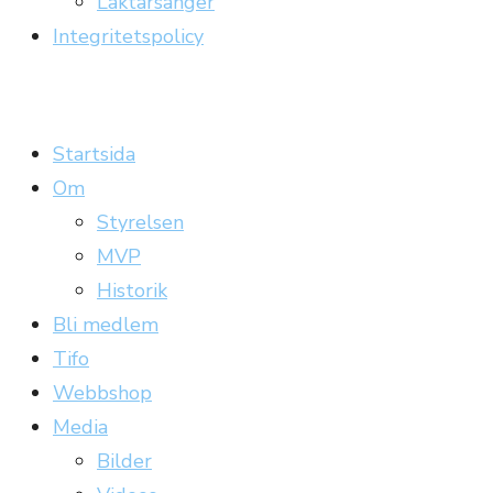
Läktarsånger
Integritetspolicy
Carrickläktaren
Officiell supporterklubb till Gefle IF
Startsida
Om
Styrelsen
MVP
Historik
Bli medlem
Tifo
Webbshop
Media
Bilder