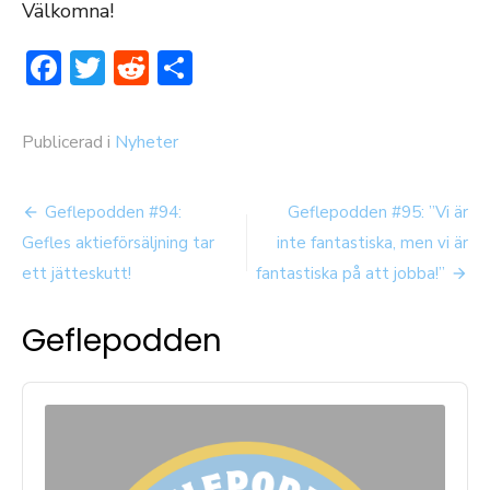
Välkomna!
Facebook
Twitter
Reddit
Dela
Publicerad i
Nyheter
Inläggsnavigering
Geflepodden #94:
Geflepodden #95: ”Vi är
Gefles aktieförsäljning tar
inte fantastiska, men vi är
ett jätteskutt!
fantastiska på att jobba!”
Geflepodden
Audio
Player