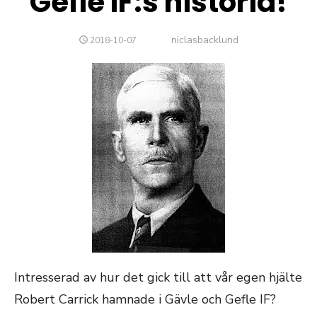
Gefle IF:s historia!
Författare
niclasbacklund
PUBLICERAT
2018-10-07
DEN
Intresserad av hur det gick till att vår egen hjälte
Robert Carrick hamnade i Gävle och Gefle IF?