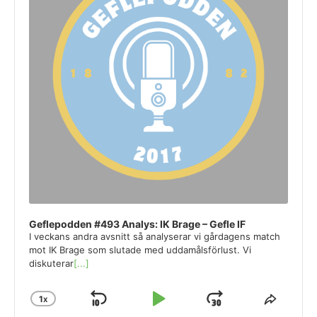
Geflepodden #493 Analys: IK Brage – Gefle IF
I veckans andra avsnitt så analyserar vi gårdagens match
mot IK Brage som slutade med uddamålsförlust. Vi
diskuterar
[...]
1
X
SKIP
PLAY
JUMP
CHANGE
SHAR