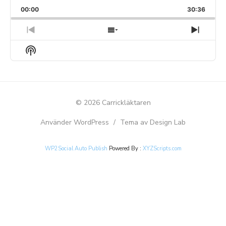
PLAYBACK
THIS
BACKWARD
PAUSE
FORWARD
00:00
RATE
30:36
EPISO
PREVIOUS
SHOW
NEXT
EPISODE
EPISODES
EPIS
Show
LIST
Podcast
Information
© 2026 Carrickläktaren
Använder WordPress
/
Tema av Design Lab
WP2Social Auto Publish
Powered By :
XYZScripts.com