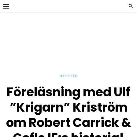
Hoppa
till
innehåll
y
Carrickläkta
OFFICIELL
SUPPORTERKLUBB TILL
GEFLE IF
NYHETER
Föreläsning med Ulf
y
”Krigarn” Kriström
om Robert Carrick &