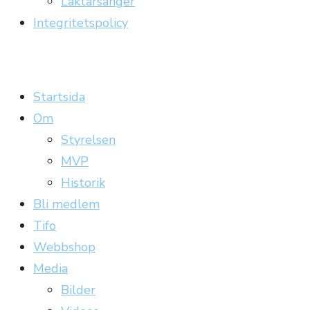
Läktarsånger
Integritetspolicy
Carrickläktaren
Officiell supporterklubb till Gefle IF
Startsida
Om
Styrelsen
MVP
Historik
Bli medlem
Tifo
Webbshop
Media
Bilder